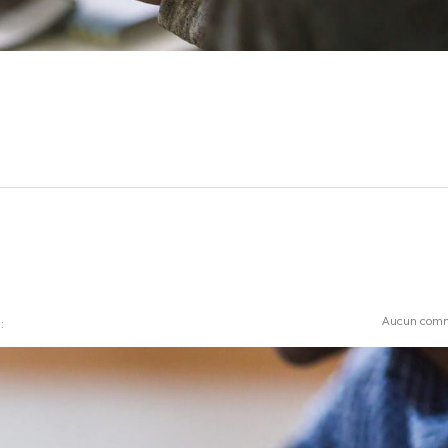
Aucun comm
: