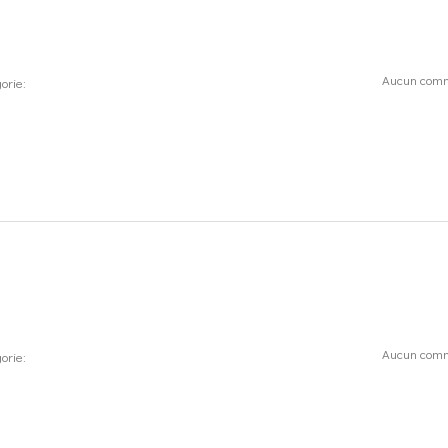
Aucun comm
orie:
Aucun comm
orie: