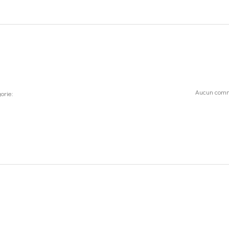
Aucun comm
orie: