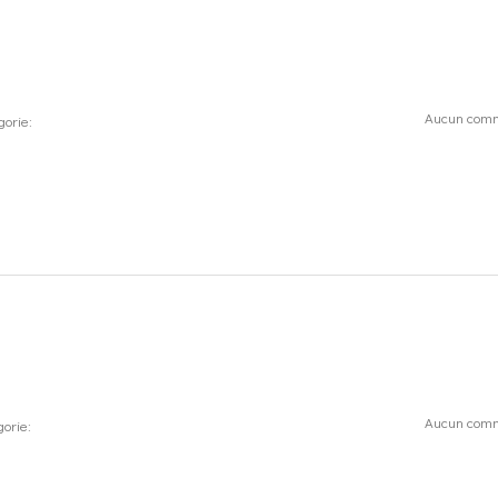
Aucun comm
gorie:
Aucun comm
orie: